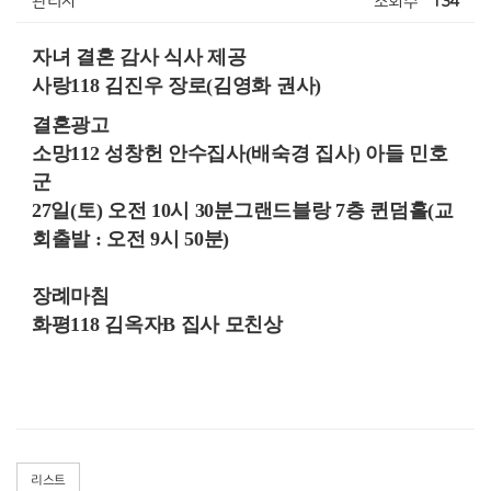
관리자
조회수
134
자녀 결혼 감사 식사 제공
사랑118 김진우 장로(김영화 권사)
결혼광고
소망112 성창헌 안수집사(배숙경 집사) 아들 민호
군
27일(토) 오전 10시 30분그랜드블랑 7층 퀸덤홀(교
회출발 : 오전 9시 50분)
장례마침
화평118 김옥자B 집사 모친상
리스트